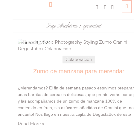
Tag Archives :
granini
febrero 9, 2024
Colaboración
Zumo de manzana para merendar
¿Merendamos? El fin de semana pasado estuvimos prepara
unas barritas de cereales deliciosas, que pronto verás por aq
y las acompañamos de un zumo de manzana 100% de
contenido en fruta, sin azúcares añadidos de Granini que ¡no
encantó! Nos llegó en nuestra cajita de DegustaBox de este
mes. Te dejamos un listado con el resto de productos (súper
Read More »
interesantes) y además el…