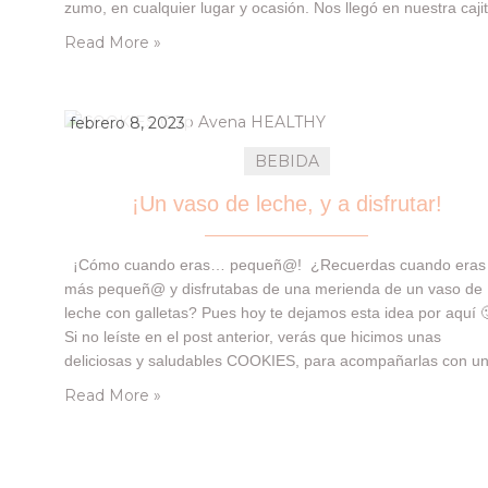
zumo, en cualquier lugar y ocasión. Nos llegó en nuestra caji
de DegustaBox , y lo disfrutamos junto con un…
Read More »
febrero 8, 2023
BEBIDA
¡Un vaso de leche, y a disfrutar!
¡Cómo cuando eras… pequeñ@! ¿Recuerdas cuando eras
más pequeñ@ y disfrutabas de una merienda de un vaso de
leche con galletas? Pues hoy te dejamos esta idea por aquí 
Si no leíste en el post anterior, verás que hicimos unas
deliciosas y saludables COOKIES, para acompañarlas con u
Leche CLESA Bienatur , una leche gallega de bienestar anim
Read More »
que…