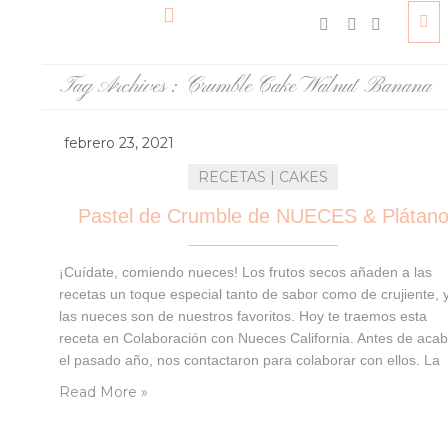
Tag Archives :
Crumble Cake Walnut Banana
febrero 23, 2021
RECETAS | CAKES
Pastel de Crumble de NUECES & Plátan
¡Cuídate, comiendo nueces! Los frutos secos añaden a las
recetas un toque especial tanto de sabor como de crujiente, 
las nueces son de nuestros favoritos. Hoy te traemos esta
receta en Colaboración con Nueces California. Antes de aca
el pasado año, nos contactaron para colaborar con ellos. La
idea era hacer una receta con sus nueces y además un
Read More »
pequeño…