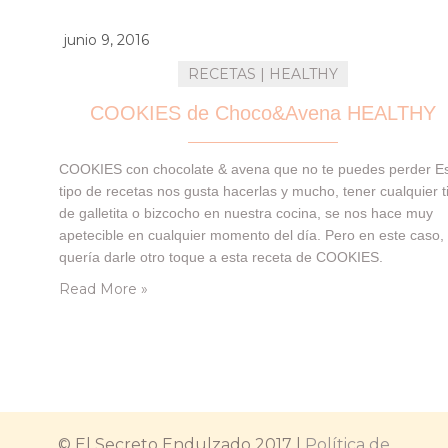
junio 9, 2016
RECETAS | HEALTHY
COOKIES de Choco&Avena HEALTHY
COOKIES con chocolate & avena que no te puedes perder E
tipo de recetas nos gusta hacerlas y mucho, tener cualquier t
de galletita o bizcocho en nuestra cocina, se nos hace muy
apetecible en cualquier momento del día. Pero en este caso,
quería darle otro toque a esta receta de COOKIES.
¿Cómo? Siendo HEALTHY! Lo cierto, es que cada vez nos…
Read More »
© El Secreto Endulzado 2017 |
Política de