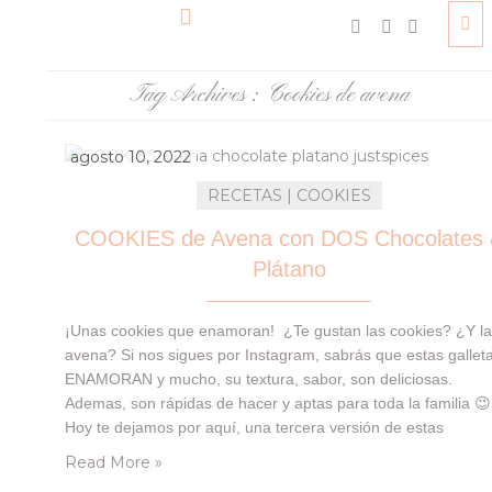
Tag Archives :
Cookies de avena
agosto 10, 2022
RECETAS | COOKIES
COOKIES de Avena con DOS Chocolates
Plátano
¡Unas cookies que enamoran! ¿Te gustan las cookies? ¿Y l
avena? Si nos sigues por Instagram, sabrás que estas gallet
ENAMORAN y mucho, su textura, sabor, son deliciosas.
Ademas, son rápidas de hacer y aptas para toda la familia 😉
Hoy te dejamos por aquí, una tercera versión de estas
COOKIES, con toque a cacao y plátano tanto por dentro
Read More »
cómo…