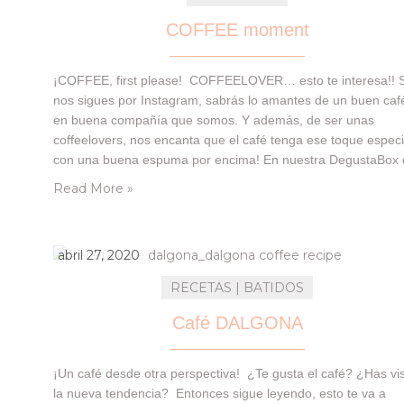
COFFEE moment
¡COFFEE, first please! COFFEELOVER… esto te interesa!! S
nos sigues por Instagram, sabrás lo amantes de un buen caf
en buena compañía que somos. Y además, de ser unas
coffeelovers, nos encanta que el café tenga ese toque especi
con una buena espuma por encima! En nuestra DegustaBox 
pasado mes había algo que ha hecho nuestros sueños
Read More »
realidad. Te dejamos un…
abril 27, 2020
RECETAS | BATIDOS
Café DALGONA
¡Un café desde otra perspectiva! ¿Te gusta el café? ¿Has vi
la nueva tendencia? Entonces sigue leyendo, esto te va a