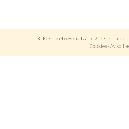
Y es que, cuando llega el verano
© El Secreto Endulzado 2017 |
Política
Cookies
·
Aviso Le