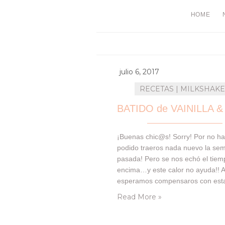
HOME
julio 6, 2017
RECETAS | MILKSHAK
¡Buenas chic@s! Sorry! Por no h
podido traeros nada nuevo la se
pasada! Pero se nos echó el tiem
encima…y este calor no ayuda!! A
esperamos compensaros con esta
fácil y riquísima que os mostramo
Read More »
No es la primera vez que compar
con vosotr@s un BATIDO o MIL