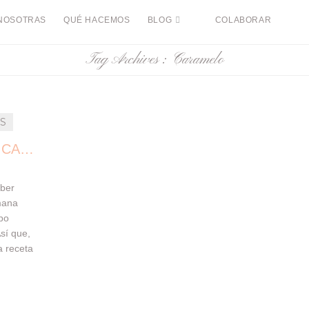
NOSOTRAS
QUÉ HACEMOS
BLOG
COLABORAR
Tag Archives :
Caramelo
ES
BATIDO de VAINILLA & CARAMELO
aber
mana
po
sí que,
 receta
s hoy 😉
timos
KSHAKE.