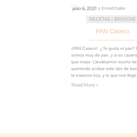
dejamos estos deliciosos trocitos
chocolate bizcochado bañados 
julio 6, 2021
RECETAS | BRIOCHE
PAN Casero
¡PAN Casero! ¿Te gusta el pan? 
somos muy de pan, y si es caser
que mejor. Llevábamos mucho ti
queriendo probar este tipo de bar
te traemos hoy, y lo que nos llegó
nuestra cajita de DegustaBox del
Read More »
mes, ha sido perfecto. Te dejam
listado con todos los productos (
interesantes) que hay en ella y…