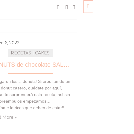
o 6, 2022
RECETAS | CAKES
DONUTS de chocolate SALUDABLES
egaron los… donuts! Si eres fan de un
 donut casero, quédate por aquí,
e te sorprenderá esta receta, así sin
preámbulos empezamos…
nate lo ricos que deben de estar!!
e hacía tiempo, nos apetecía hacer
 More »
versión bien chocolateada de
tros primeros donuts Saludables