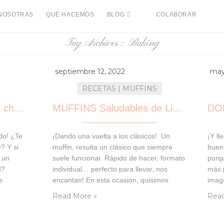
NOSOTRAS
QUÉ HACEMOS
BLOG
COLABORAR
Tag Archives :
Baking
septiembre 12, 2022
may
RECETAS | MUFFINS
Bicozcho NAVIDEÑO de chocolate y harina de avena
MUFFINS Saludables de Limón
do! ¿Te
¡Dando una vuelta a los clásicos! Un
¡Y ll
? Y si
muffin, resulta un clásico que siempre
buen
 un
suele funcionar. Rápido de hacer, formato
porqu
d?
individual… perfecto para llevar, nos
más 
e
encantan! En esta ocasión, quisimos
imagí
 consigo
hacer una versión saludable con sabor a
Desd
Read More »
Read
era que
limón y semillas de amapolas!! Esta
una 
í te
receta fue inspiración para uno de los
nues