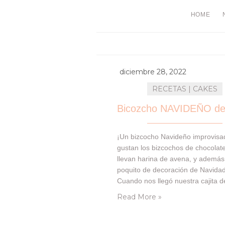
HOME
diciembre 28, 2022
RECETAS | CAKES
¡Un bizcocho Navideño improvisa
gustan los bizcochos de chocolate
llevan harina de avena, y además
poquito de decoración de Navida
Cuando nos llegó nuestra cajita d
Degustabox el pasado mes, traía
Read More »
una receta de la mano de Azucar
no pudimos ignorar… Así que, aqu