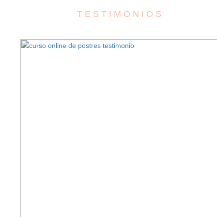
T E S T I M O N I O S